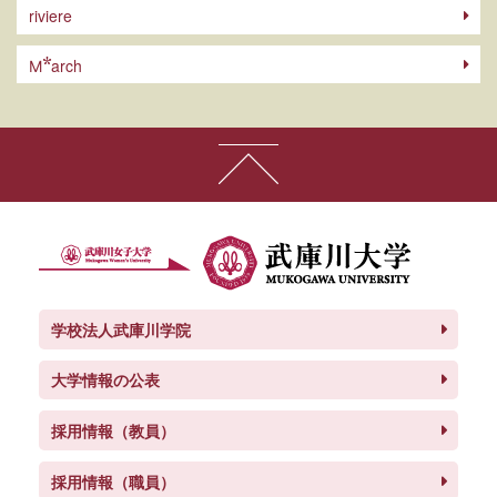
riviere
東呉大学、立命館大学の学生と「おせ
ち」をテーマに交流しました。
arch
M
2026/07/15
「産学連携プロジェクトAWARD2025」
（ソフトバンク主催）で、武庫川女子大
学がスケール/規模感部門を受賞しまし
た。
学校法人武庫川学院
大学情報の公表
採用情報（教員）
採用情報（職員）