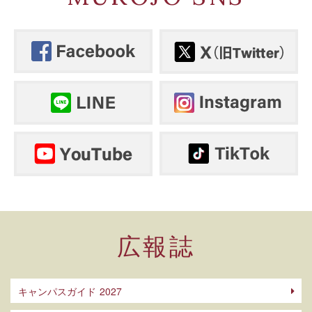
2026/06/24～2027/03/03開催
2026/07/17
武庫川女子大学看護学部「まちの保健室」
イベント
「ローソンプロジェクト」でSAPジャパ
2026年度も「健康相談ひろば」「まちの保健室」を開催い
ンが「明石舞子団地（明舞団地）」の課
たします
題発見、解決に関する講義・ワークショ
ップを開催しました。
2026/07/16
経営学部の学生がアパレルメーカーと協
力した衣料品販売イベント「武庫女
re:style マーケット」を開き、多くの学生
でにぎわいました。
2026/07/16
トルコのバフチェシヒル大学からの留学
広報誌
生10人が大河原学院長と髙橋学長を表敬
訪問しました。
2026/07/15
キャンパスガイド
教育学科吉井ゼミの学生たちが、台湾の