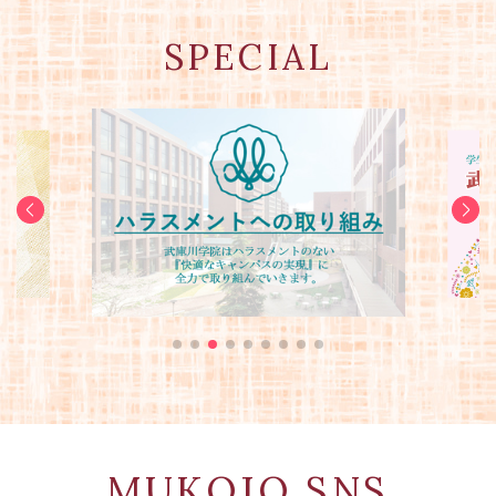
2026/07/18～2026/09/26開催
SPECIAL
2026/07/22
リカレント教育センター
公開講座
亀の井ホテル富田林の活性化案を提案す
2026/7/18(土)開講クラス募集スタート！ 3ヶ月で学ぶ
る社会情報学科のPBL授業で、最優秀チー
「Webマーケティング入門」
ムが決定しました。
2026/07/29～2026/11/28開催
2026/07/21
リカレント教育センター
公開講座
トルコのバフチェシヒル大学からの留学
秋クラス募集開始！未経験から3ヵ月で経理人材を育成する
生10人が西宮市長を表敬訪問しました。
プログラム（大阪・東京で対面開催）
2026/07/21
2026/10/17～2026/11/07開催
武庫川女子大学が共学化を前に 女子教育
リカレント教育センター
公開講座
の軌跡をリアルに描く 武庫川学院創立85
10/17(土)開講「考えがまとまらない…」を解消！3日間で学
周年記念誌を発行
ぶ【ロジカルシンキング講座＠オンライン】
2026/07/21
2026/05/22～2026/09/26開催
英語グローバル学科の清水利宏教授が
リカレント教育センター
公開講座
「上智大学学長杯 英語スピーチコンテス
未経験から3ヵ月で経理人材を育成するプログラム
MUKOJO SNS
ト」で本選審査員を務めました