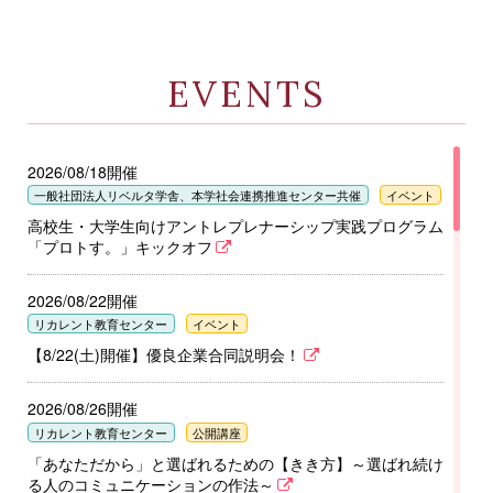
際協力銀行の北島敏明さん（前常務執行
役員 財務・システム部門長）を迎えて、
SDGs等に関するプレゼンテーションと意
見交換を行いました。
EVENTS
2026/07/31
地域創生を目指すコンビニエンスストア
2026/08/18開催
を構想する「ローソンプロジェクト」
一般社団法人リベルタ学舎、本学社会連携推進センター共催
イベント
で、武庫川女子大学附属高校の生徒が明
舞団地（神戸市・明石市）で住民アンケ
高校生・大学生向けアントレプレナーシップ実践プログラム
ートを行いました。
「プロトす。」キックオフ
2026/07/31
2026/08/22開催
食物栄養学科の学生が、丹波市の学校給
リカレント教育センター
イベント
食の新しい献立を考えるコンテストに挑
【8/22(土)開催】優良企業合同説明会！
みました。
2026/08/26開催
2026/07/30
リカレント教育センター
公開講座
社会情報学科＆生活環境学科の学生によ
「あなただから」と選ばれるための【きき方】～選ばれ続け
る産学連携プロモーションプロジェクト
る人のコミュニケーションの作法～