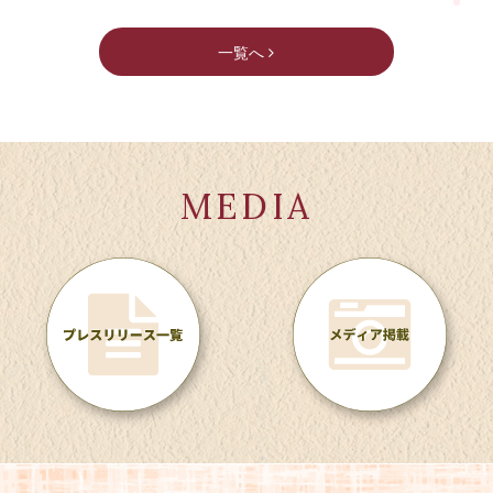
が始動！
2026/08/30開催
一覧へ
2026/07/29
リカレント教育センター
公開講座
『臨床教育学の扉を開く －対人援助の現
【オンライン開催】8/30（日）相手の本音を引き出す「アク
場と研究室をつなげるために』刊行
ティブリスニング講座」
2026/07/28
2026/09/19開催
武庫川大学のドラマ「向こう側の僕」が
MEDIA
スポーツクラブ武庫女
スポーツ
クランクアップ。8月5日の第12話から放
スポーツクラブ武庫女 無料体験イベント
送を再開します。
2026/07/11～2026/08/22開催
2026/07/27
リカレント教育センター
公開講座
食創造科学科1年生が食品産業論実習Ⅰの
7/11(土)開講！話の組み立て方を学んで、分かりやすく伝え
授業で、3年生とともに、おむすびの企
る【プレゼンテーション講座】オンライン
画・立案から試作、提案発表までを体験
しました。
2026/07/20～2026/08/31開催
2026/07/23
リカレント教育センター
その他
社会福祉学科の「在学生・卒業生交流
8月キャリアカウンセリング受付開始！
会」が開催されました